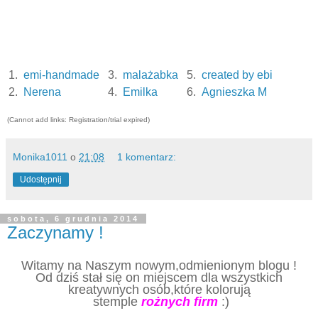
1.
emi-handmade
3.
malażabka
5.
created by ebi
2.
Nerena
4.
Emilka
6.
Agnieszka M
(Cannot add links: Registration/trial expired)
Monika1011
o
21:08
1 komentarz:
Udostępnij
sobota, 6 grudnia 2014
Zaczynamy !
Witamy na Naszym nowym,odmienionym blogu !
Od dziś sta
ł
się on miejscem dla wszystkich
kreatywnych osób,które kolorują
stemple
rożnych firm
:)