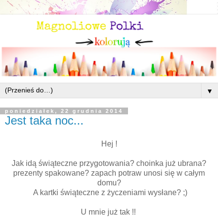
▼
poniedziałek, 22 grudnia 2014
Jest taka noc...
Hej !
Jak idą świąteczne przygotowania? choinka już ubrana?
prezenty spakowane? zapach potraw unosi się w całym
domu?
A kartki świąteczne z życzeniami wysłane? ;)
U mnie już tak !!